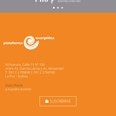
Achumani, Calle 11 Nº 100
entre Av. García Lanza y Av. Alexander
T: 591 2 2799848 | 591 2 2794740
La Paz • Bolivia
Suscríbete
a nuestro boletín
SUSCRIBIRSE
markunread_mailbox