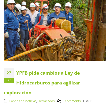
YPFB pide cambios a Ley de
27
Dic
Hidrocarburos para agilizar
exploración
Bancos de noticias
,
Destacados
0 Comments
Like:
0