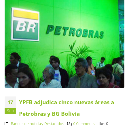
YPFB adjudica cinco nuevas áreas a
17
Sep
Petrobras y BG Bolivia
Bancos de noticias
,
Destacados
0 Comments
Like:
0