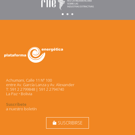
Achumani, Calle 11 Nº 100
entre Av. García Lanza y Av. Alexander
T: 591 2 2799848 | 591 2 2794740
La Paz • Bolivia
Suscríbete
a nuestro boletín
SUSCRIBIRSE
markunread_mailbox