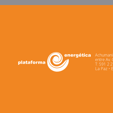
Achumani,
entre Av.
T: 591 2 
La Paz • B