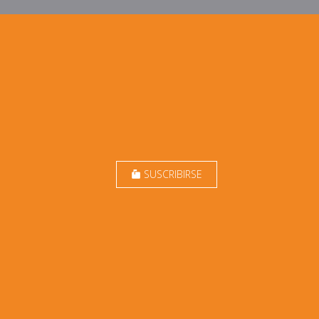
SUSCRIBIRSE
markunread_mailbox