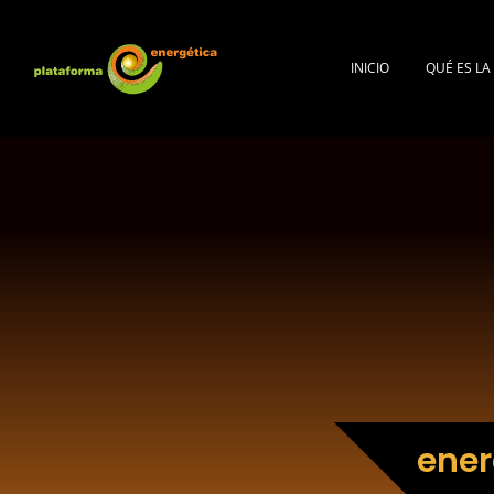
INICIO
QUÉ ES L
ener