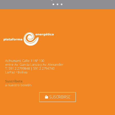
Achumani, Calle 11 Nº 100
entre Av. García Lanza y Av. Alexander
T: 591 2 2799848 | 591 2 2794740
La Paz • Bolivia
Suscríbete
a nuestro boletín
SUSCRIBIRSE
markunread_mailbox