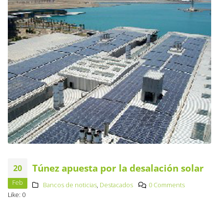
Túnez apuesta por la desalación solar
20
Feb
Bancos de noticias
,
Destacados
0 Comments
Like:
0