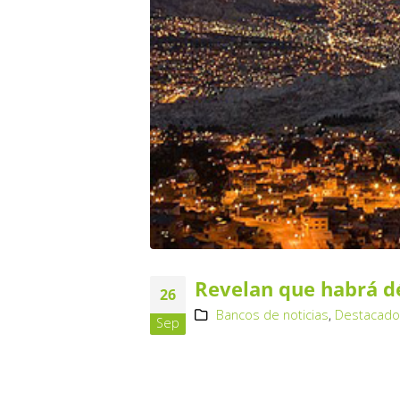
Revelan que habrá dé
26
Bancos de noticias
,
Destacad
Sep