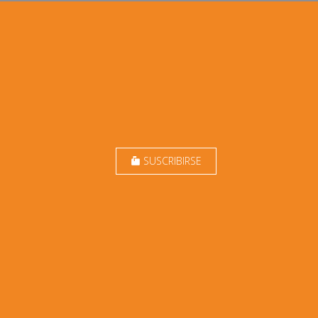
SUSCRIBIRSE
markunread_mailbox