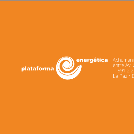
Achumani,
entre Av.
T: 591 2 
La Paz • B