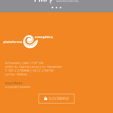
Achumani, Calle 11 Nº 100
entre Av. García Lanza y Av. Alexander
T: 591 2 2799848 | 591 2 2794740
La Paz • Bolivia
Suscríbete
a nuestro boletín
SUSCRIBIRSE
markunread_mailbox