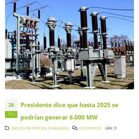
Presidente dice que hasta 2025 se
26
Oct
podrían generar 6.000 MW
Bancos de noticias
,
Destacados
0 Comments
Like:
0