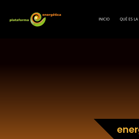
INICIO
QUÉ ES L
ener