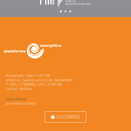
Achumani, Calle 11 Nº 100
entre Av. García Lanza y Av. Alexander
T: 591 2 2799848 | 591 2 2794740
La Paz • Bolivia
Suscríbete
a nuestro boletín
SUSCRIBIRSE
markunread_mailbox