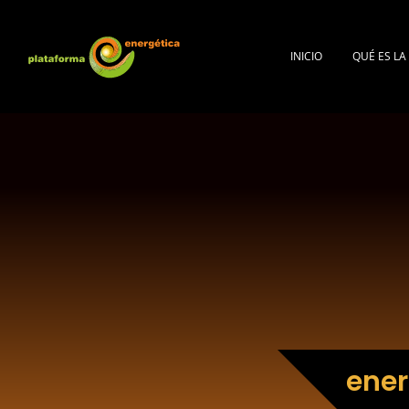
INICIO
QUÉ ES L
ener