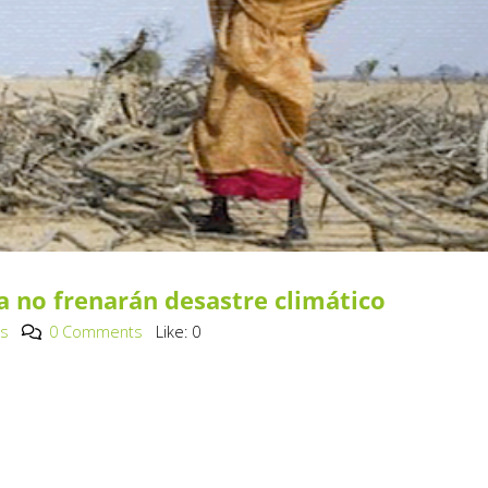
 no frenarán desastre climático
os
0 Comments
Like:
0