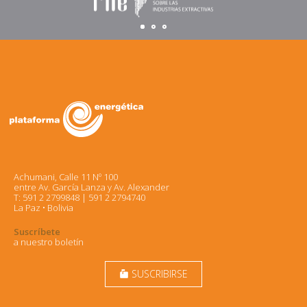
Achumani, Calle 11 Nº 100
entre Av. García Lanza y Av. Alexander
T: 591 2 2799848 | 591 2 2794740
La Paz • Bolivia
Suscríbete
a nuestro boletín
SUSCRIBIRSE
markunread_mailbox