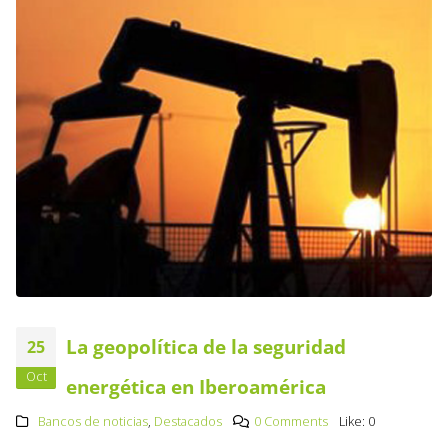
La geopolítica de la seguridad
25
Oct
energética en Iberoamérica
Bancos de noticias
,
Destacados
0 Comments
Like:
0