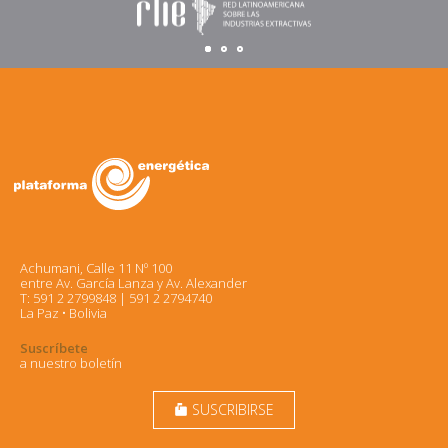
Achumani, Calle 11 Nº 100
entre Av. García Lanza y Av. Alexander
T: 591 2 2799848 | 591 2 2794740
La Paz • Bolivia
Suscríbete
a nuestro boletín
SUSCRIBIRSE
markunread_mailbox