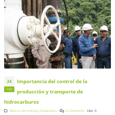
Importancia del control de la
24
Sep
producción y transporte de
hidrocarburos
Bancos de noticias
,
Destacados
0 Comments
Like:
0