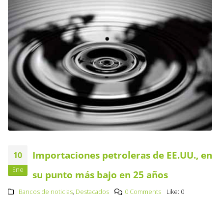
Importaciones petroleras de EE.UU., en
10
Ene
su punto más bajo en 25 años
Bancos de noticias
,
Destacados
0 Comments
Like:
0