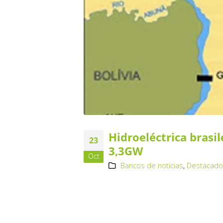
Hidroeléctrica brasi
23
3,3GW
Oct
Bancos de noticias
,
Destacad