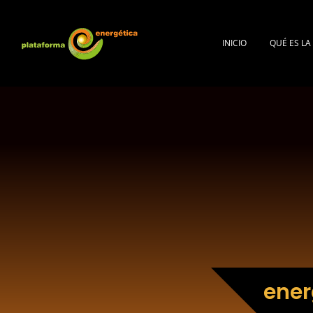
INICIO
QUÉ ES L
ener