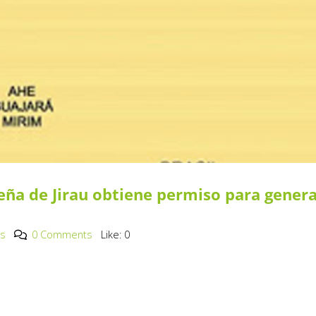
leña de Jirau obtiene permiso para gener
os
0 Comments
Like:
0