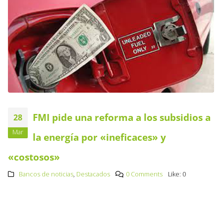
FMI pide una reforma a los subsidios a
28
Mar
la energía por «ineficaces» y
«costosos»
Bancos de noticias
,
Destacados
0 Comments
Like:
0