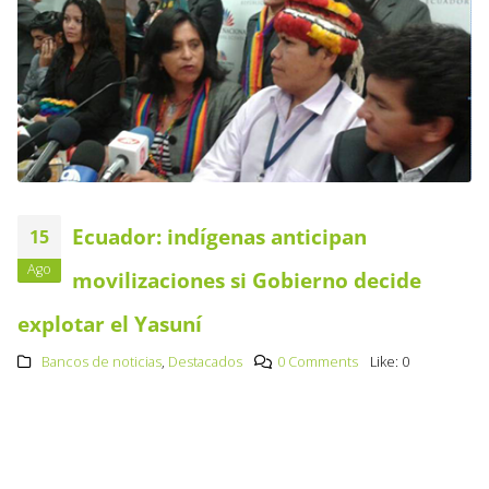
Ecuador: indígenas anticipan
15
Ago
movilizaciones si Gobierno decide
explotar el Yasuní
Bancos de noticias
,
Destacados
0 Comments
Like:
0