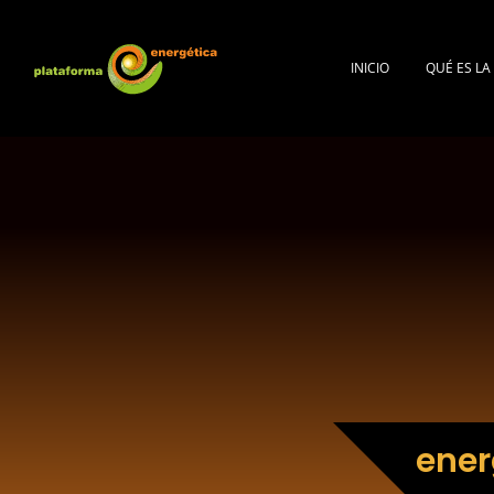
INICIO
QUÉ ES L
ener