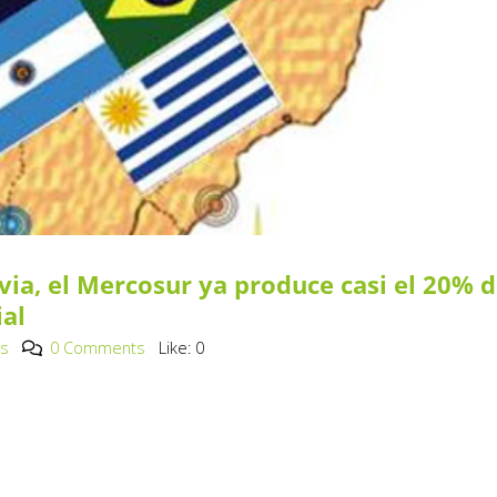
via, el Mercosur ya produce casi el 20% d
al
os
0 Comments
Like:
0