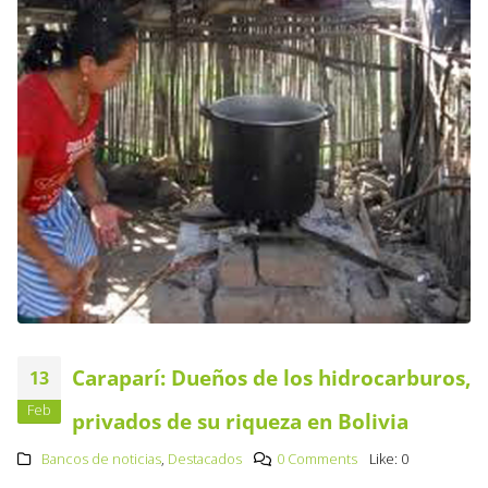
Caraparí: Dueños de los hidrocarburos,
13
Feb
privados de su riqueza en Bolivia
Bancos de noticias
,
Destacados
0 Comments
Like:
0