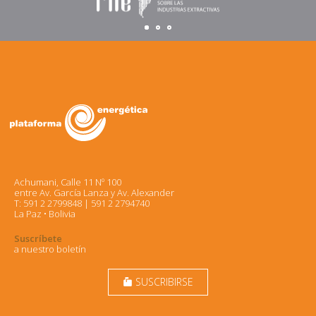
Achumani, Calle 11 Nº 100
entre Av. García Lanza y Av. Alexander
T: 591 2 2799848 | 591 2 2794740
La Paz • Bolivia
Suscríbete
a nuestro boletín
SUSCRIBIRSE
markunread_mailbox