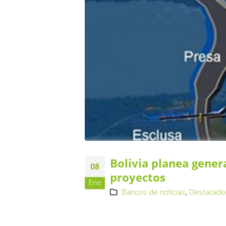
Bolivia planea gener
08
proyectos
Ene
Bancos de noticias
,
Destacad