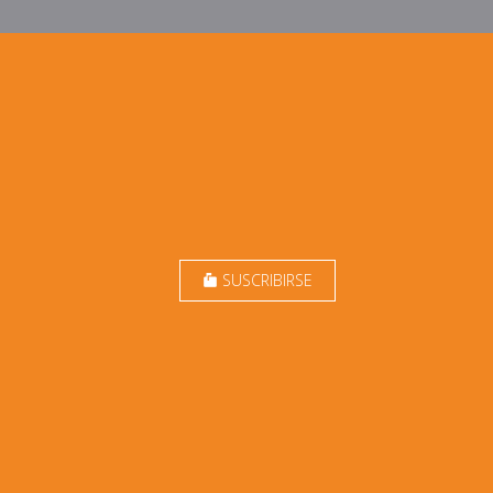
SUSCRIBIRSE
markunread_mailbox