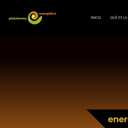
INICIO
QUÉ ES L
ener