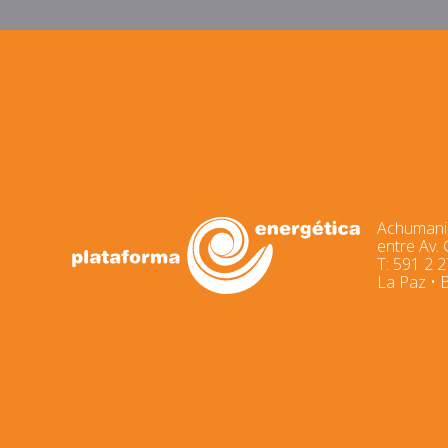
Achumani,
entre Av.
T: 591 2 
La Paz • B