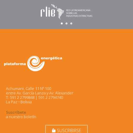
Achumani, Calle 11 Nº 100
entre Av. García Lanza y Av. Alexander
T: 591 2 2799848 | 591 2 2794740
La Paz • Bolivia
Suscríbete
a nuestro boletín
SUSCRIBIRSE
markunread_mailbox