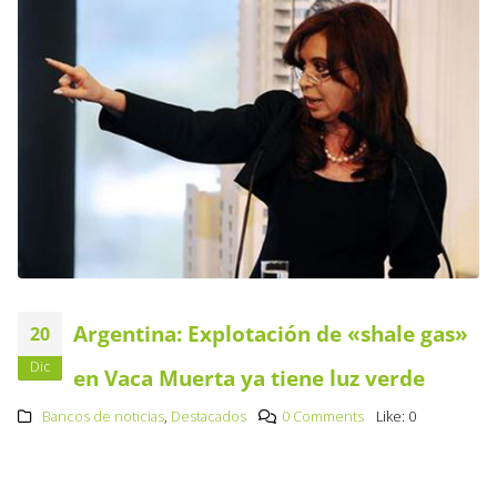
Argentina: Explotación de «shale gas»
20
Dic
en Vaca Muerta ya tiene luz verde
Bancos de noticias
,
Destacados
0 Comments
Like:
0