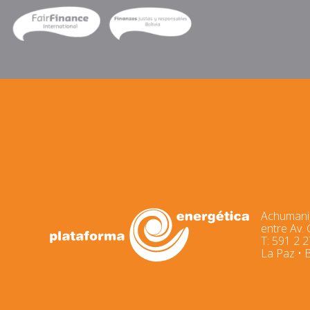
Achumani,
entre Av.
T: 591 2 
La Paz • B