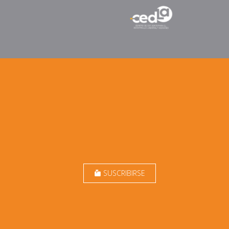
SUSCRIBIRSE
markunread_mailbox