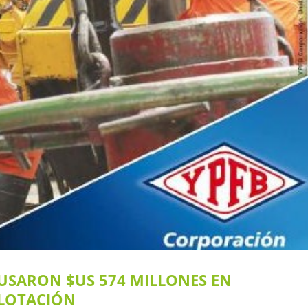
 USARON $US 574 MILLONES EN
PLOTACIÓN