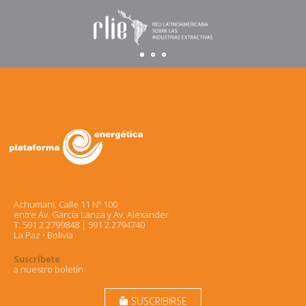
Achumani, Calle 11 Nº 100
entre Av. García Lanza y Av. Alexander
T: 591 2 2799848 | 591 2 2794740
La Paz • Bolivia
Suscríbete
a nuestro boletín
SUSCRIBIRSE
markunread_mailbox