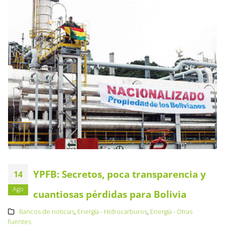
YPFB: Secretos, poca transparencia y
14
Ago
cuantiosas pérdidas para Bolivia
Bancos de noticias
,
Energía - Hidrocarburos
,
Energía - Otras
fuentes