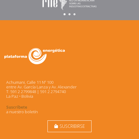
Achumani, Calle 11 Nº 100
entre Av. García Lanza y Av. Alexander
T: 591 2 2799848 | 591 2 2794740
La Paz • Bolivia
Suscríbete
a nuestro boletín
SUSCRIBIRSE
markunread_mailbox