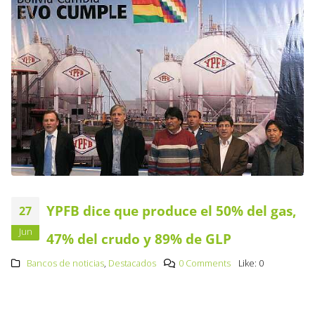
YPFB dice que produce el 50% del gas,
27
Jun
47% del crudo y 89% de GLP
Bancos de noticias
,
Destacados
0 Comments
Like:
0