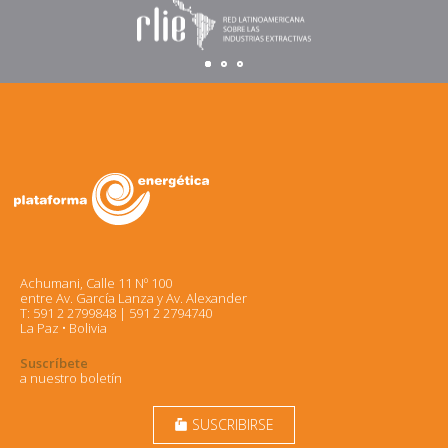
Achumani, Calle 11 Nº 100
entre Av. García Lanza y Av. Alexander
T: 591 2 2799848 | 591 2 2794740
La Paz • Bolivia
Suscríbete
a nuestro boletín
SUSCRIBIRSE
markunread_mailbox