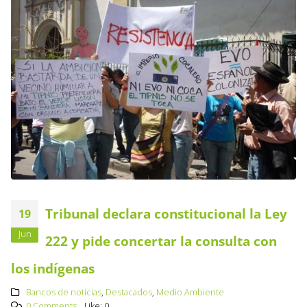
Tribunal declara constitucional la Ley
19
Jun
222 y pide concertar la consulta con
los indígenas
Bancos de noticias
,
Destacados
,
Medio Ambiente
0 Comments
Like:
0