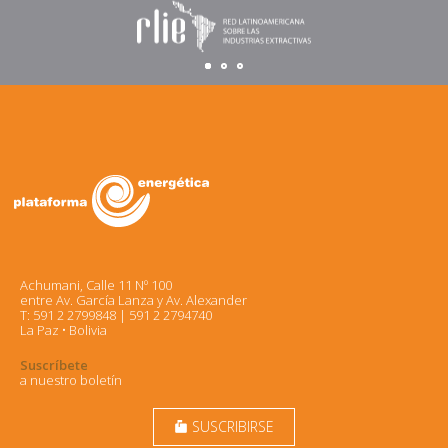
Achumani, Calle 11 Nº 100
entre Av. García Lanza y Av. Alexander
T: 591 2 2799848 | 591 2 2794740
La Paz • Bolivia
Suscríbete
a nuestro boletín
SUSCRIBIRSE
markunread_mailbox