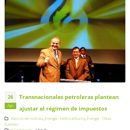
Transnacionales petroleras plantean
26
Ago
ajustar el régimen de impuestos
Bancos de noticias
,
Energía - Hidrocarburos
,
Energía - Otras
fuentes