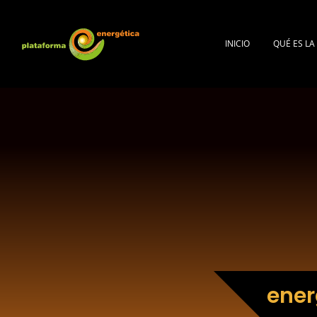
INICIO
QUÉ ES L
ener