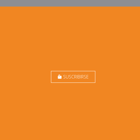
SUSCRIBIRSE
markunread_mailbox