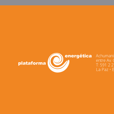
Achumani,
entre Av.
T: 591 2 
La Paz • B