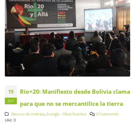
Rio+20: Manifiesto desde Bolivia clama
15
Jun
para que no se mercantilice la tierra
Bancos de noticias
,
Energía - Otras fuentes
0 Comments
Like:
0