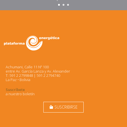
Achumani, Calle 11 Nº 100
entre Av. García Lanza y Av. Alexander
T: 591 2 2799848 | 591 2 2794740
La Paz • Bolivia
Suscríbete
a nuestro boletín
SUSCRIBIRSE
markunread_mailbox