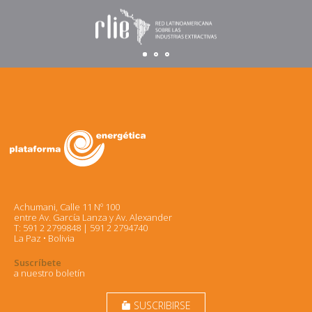
Achumani, Calle 11 Nº 100
entre Av. García Lanza y Av. Alexander
T: 591 2 2799848 | 591 2 2794740
La Paz • Bolivia
Suscríbete
a nuestro boletín
SUSCRIBIRSE
markunread_mailbox