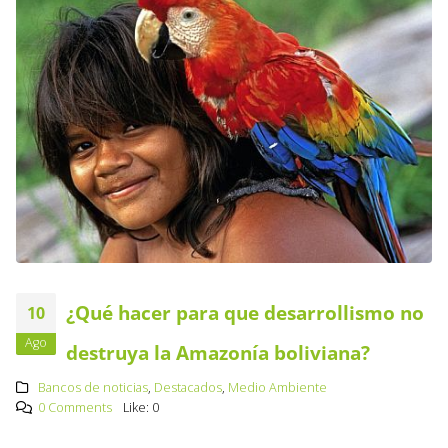
¿Qué hacer para que desarrollismo no
10
Ago
destruya la Amazonía boliviana?
Bancos de noticias
,
Destacados
,
Medio Ambiente
0 Comments
Like:
0