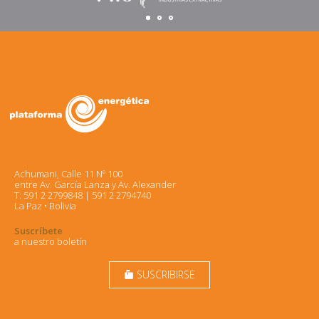
Achumani, Calle 11 Nº 100
entre Av. García Lanza y Av. Alexander
T: 591 2 2799848 | 591 2 2794740
La Paz • Bolivia
Suscríbete
a nuestro boletín
SUSCRIBIRSE
markunread_mailbox