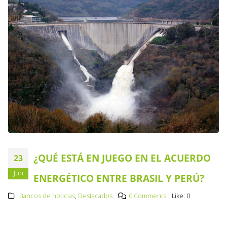
¿QUÉ ESTÁ EN JUEGO EN EL ACUERDO
23
Jun
ENERGÉTICO ENTRE BRASIL Y PERÚ?
Bancos de noticias
,
Destacados
0 Comments
Like:
0