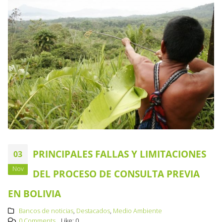
PRINCIPALES FALLAS Y LIMITACIONES
03
Nov
DEL PROCESO DE CONSULTA PREVIA
EN BOLIVIA
Bancos de noticias
,
Destacados
,
Medio Ambiente
0 Comments
Like:
0