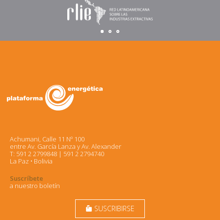
Achumani, Calle 11 Nº 100
entre Av. García Lanza y Av. Alexander
T: 591 2 2799848 | 591 2 2794740
La Paz • Bolivia
Suscríbete
a nuestro boletín
SUSCRIBIRSE
markunread_mailbox