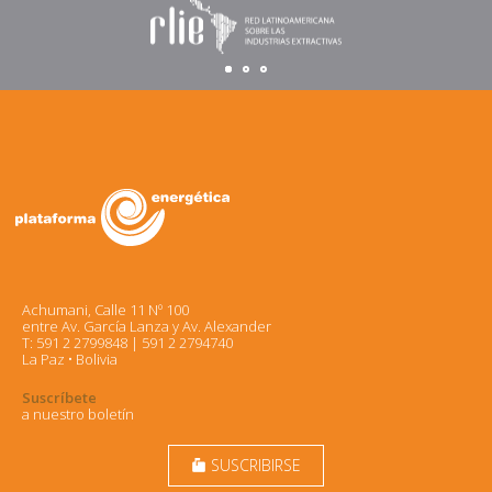
Achumani, Calle 11 Nº 100
entre Av. García Lanza y Av. Alexander
T: 591 2 2799848 | 591 2 2794740
La Paz • Bolivia
Suscríbete
a nuestro boletín
SUSCRIBIRSE
markunread_mailbox