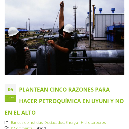
PLANTEAN CINCO RAZONES PARA
06
Oct
HACER PETROQUÍMICA EN UYUNI Y NO
EN EL ALTO
Bancos de noticias
,
Destacados
,
Energía - Hidrocarburos
0 Comments
Like:
0