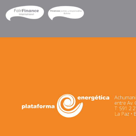
Achumani,
entre Av.
T: 591 2 
La Paz • B