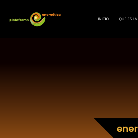
INICIO
QUÉ ES L
ener