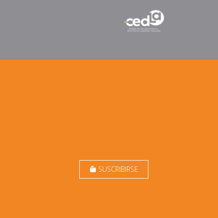
SUSCRIBIRSE
markunread_mailbox