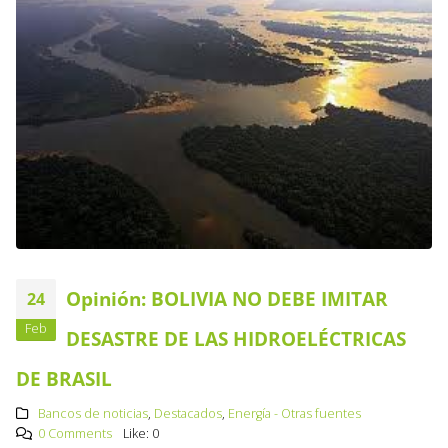
Opinión: BOLIVIA NO DEBE IMITAR
24
Feb
DESASTRE DE LAS HIDROELÉCTRICAS
DE BRASIL
Bancos de noticias
,
Destacados
,
Energía - Otras fuentes
0 Comments
Like:
0