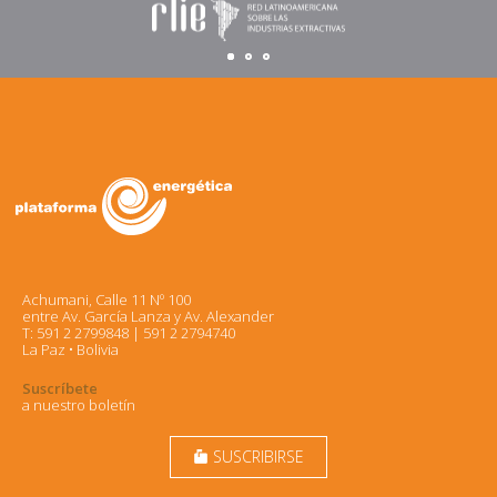
Achumani, Calle 11 Nº 100
entre Av. García Lanza y Av. Alexander
T: 591 2 2799848 | 591 2 2794740
La Paz • Bolivia
Suscríbete
a nuestro boletín
SUSCRIBIRSE
markunread_mailbox