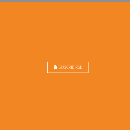
SUSCRIBIRSE
markunread_mailbox