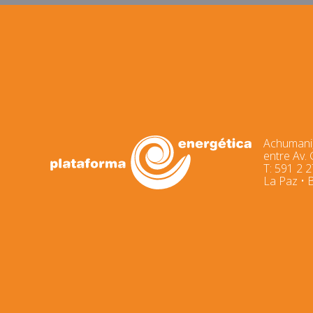
Achumani,
entre Av.
T: 591 2 
La Paz • B