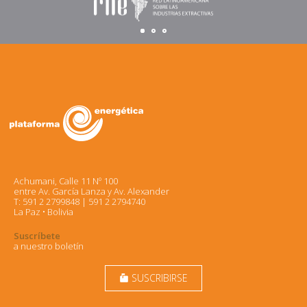
Achumani, Calle 11 Nº 100
entre Av. García Lanza y Av. Alexander
T: 591 2 2799848 | 591 2 2794740
La Paz • Bolivia
Suscríbete
a nuestro boletín
SUSCRIBIRSE
markunread_mailbox