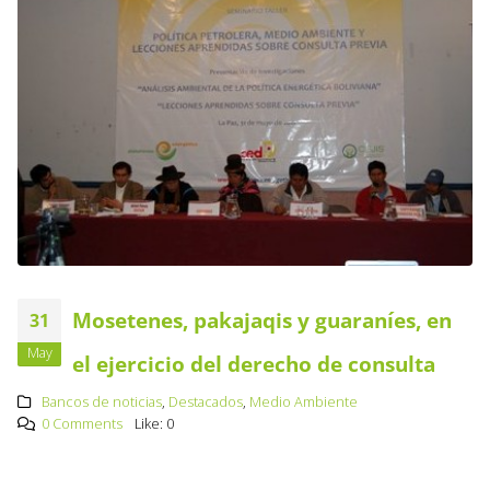
Mosetenes, pakajaqis y guaraníes, en
31
May
el ejercicio del derecho de consulta
Bancos de noticias
,
Destacados
,
Medio Ambiente
0 Comments
Like:
0