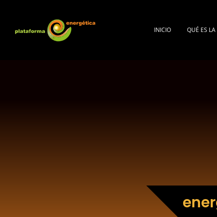
INICIO
QUÉ ES L
ener