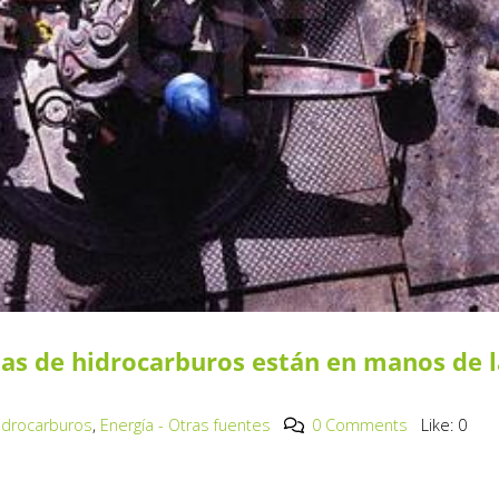
nas de hidrocarburos están en manos de l
Hidrocarburos
,
Energía - Otras fuentes
0 Comments
Like:
0