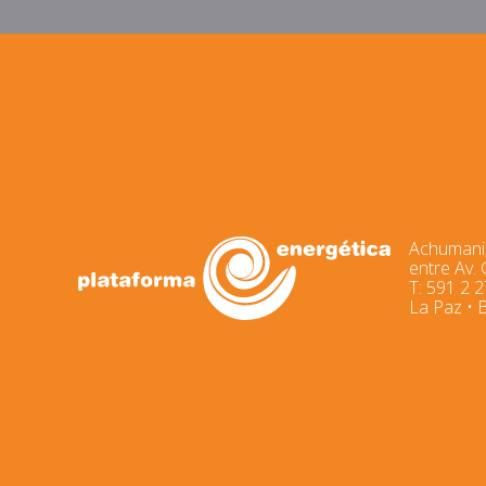
Achumani,
entre Av.
T: 591 2 
La Paz • B