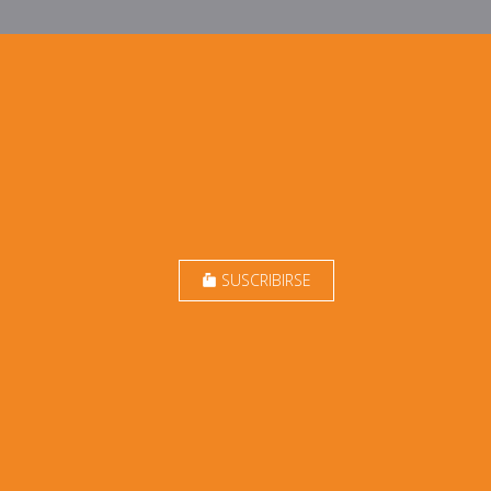
SUSCRIBIRSE
markunread_mailbox