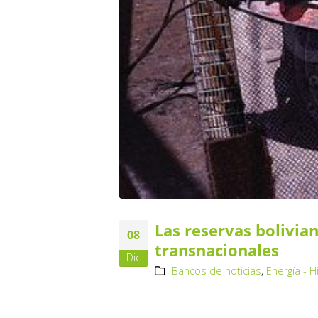
Las reservas bolivia
08
transnacionales
Dic
Bancos de noticias
,
Energía - 