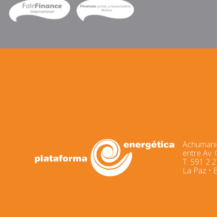
Achumani,
entre Av.
T: 591 2 
La Paz • B