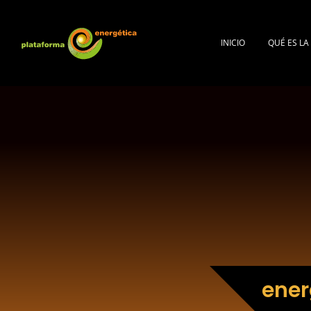
INICIO
QUÉ ES L
ener