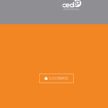
SUSCRIBIRSE
markunread_mailbox