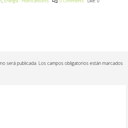
os
,
Energía - Hidrocarburos
0 Comments
Like:
0
 no será publicada.
Los campos obligatorios están marcados