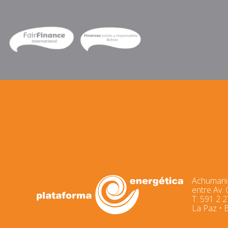
Achumani,
entre Av.
T: 591 2 
La Paz • B