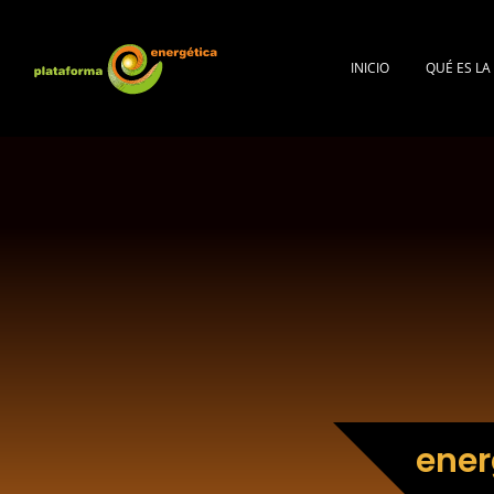
INICIO
QUÉ ES L
ener