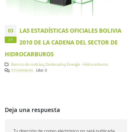
LAS ESTADÍSTICAS OFICIALES BOLIVIA
03
Jul
2010 DE LA CADENA DEL SECTOR DE
HIDROCARBUROS
Bancos de noticias
,
Destacados
,
Energía - Hidrocarburos
0 Comments
Like:
0
Deja una respuesta
Tu dirección de correo electrónico no será publicada.