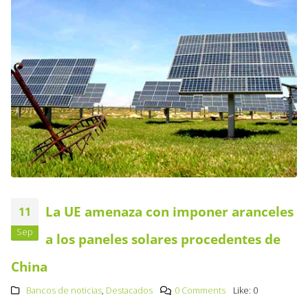
La UE amenaza con imponer aranceles
11
Sep
a los paneles solares procedentes de
China
Bancos de noticias
,
Destacados
0 Comments
Like:
0