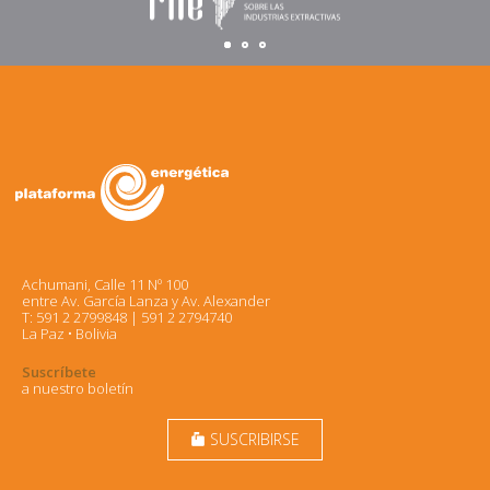
Achumani, Calle 11 Nº 100
entre Av. García Lanza y Av. Alexander
T: 591 2 2799848 | 591 2 2794740
La Paz • Bolivia
Suscríbete
a nuestro boletín
SUSCRIBIRSE
markunread_mailbox