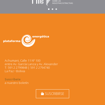
Achumani, Calle 11 Nº 100
entre Av. García Lanza y Av. Alexander
T: 591 2 2799848 | 591 2 2794740
La Paz • Bolivia
Suscríbete
a nuestro boletín
SUSCRIBIRSE
markunread_mailbox