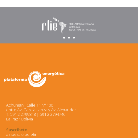
Achumani, Calle 11 Nº 100
entre Av. García Lanza y Av. Alexander
T: 591 2 2799848 | 591 2 2794740
La Paz • Bolivia
Suscríbete
a nuestro boletín