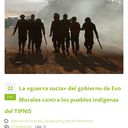
La «guerra sucia» del gobierno de Evo
22
Mar
Morales contra los pueblos indígenas
del TIPNIS
Bancos de noticias
,
Destacados
,
Medio Ambiente
0 Comments
Like:
0