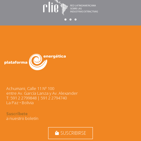
Achumani, Calle 11 Nº 100
entre Av. García Lanza y Av. Alexander
T: 591 2 2799848 | 591 2 2794740
La Paz • Bolivia
Suscríbete
a nuestro boletín
SUSCRIBIRSE
markunread_mailbox