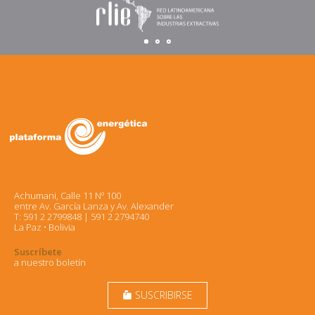
Achumani, Calle 11 Nº 100
entre Av. García Lanza y Av. Alexander
T: 591 2 2799848 | 591 2 2794740
La Paz • Bolivia
Suscríbete
a nuestro boletín
SUSCRIBIRSE
markunread_mailbox