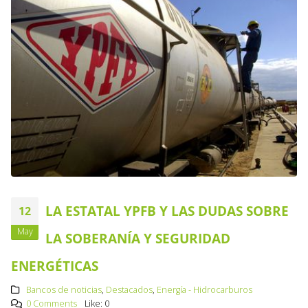
LA ESTATAL YPFB Y LAS DUDAS SOBRE
12
May
LA SOBERANÍA Y SEGURIDAD
ENERGÉTICAS
Bancos de noticias
,
Destacados
,
Energía - Hidrocarburos
0 Comments
Like:
0