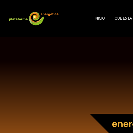
INICIO
QUÉ ES L
ener